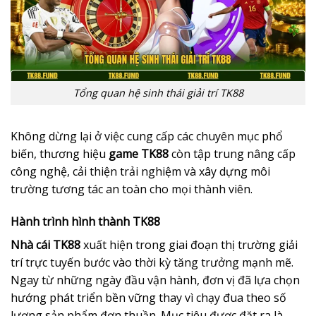
Tổng quan hệ sinh thái giải trí TK88
Không dừng lại ở việc cung cấp các chuyên mục phổ
biến, thương hiệu
game TK88
còn tập trung nâng cấp
công nghệ, cải thiện trải nghiệm và xây dựng môi
trường tương tác an toàn cho mọi thành viên.
Hành trình hình thành TK88
Nhà cái TK88
xuất hiện trong giai đoạn thị trường giải
trí trực tuyến bước vào thời kỳ tăng trưởng mạnh mẽ.
Ngay từ những ngày đầu vận hành, đơn vị đã lựa chọn
hướng phát triển bền vững thay vì chạy đua theo số
lượng sản phẩm đơn thuần. Mục tiêu được đặt ra là