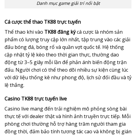
Danh mục game giải trí nổi bật
Cá cược thể thao TK88 trực tuyến
Thể thao khi vào
TK88 đăng ký
cá cược
là nhóm sản
phẩm có lượng truy cập lớn nhất, tập trung vào các giải
đấu bóng đá, bóng rổ và quần vợt quốc tế. Hệ thống
cập nhật tỷ lệ kèo theo thời gian thực, thường dao
động từ 3–5 giây mỗi lần để phản ánh biến động trận
đấu. Người chơi có thể theo dõi nhiều sự kiện cùng lúc
với dữ liệu thống kê như phong độ, lịch sử đối đầu và tỷ
lệ thắng.
Casino TK88 trực tuyến live
Casino live mang đến trải nghiệm mô phỏng sòng bài
thực tế với dealer thật và hình ảnh truyền trực tiếp. Mỗi
phòng chơi thường hỗ trợ hàng trăm người tham gia
đồng thời, đảm bảo tính tương tác cao và không bị gián