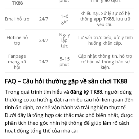
phút
minh giao dịch.
TK88
Khiếu nại, xử lý sự cố hệ
1–6
Email hỗ trợ
24/7
thống
app TK88
, lưu trữ
giờ
yêu cầu.
Ngay
Hotline hỗ
Tư vấn trực tiếp, xử lý tình
24/7
lập
trợ
huống khẩn cấp.
tức
Fanpage
Cập nhật thông tin, hỗ trợ
5–15
mạng xã
24/7
cơ bản và thông báo sự
phút
hội
kiện.
FAQ – Câu hỏi thường gặp về sân chơi TK88
Trong quá trình tìm hiểu và
đăng ký TK88
, người dùng
thường có xu hướng đặt ra nhiều câu hỏi liên quan đến
tính ổn định, cơ chế vận hành và trải nghiệm thực tế.
Dưới đây là tổng hợp các thắc mắc phổ biến nhất, được
phân tích theo góc nhìn hệ thống để giúp làm rõ cách
hoạt động tổng thể của nhà cái.