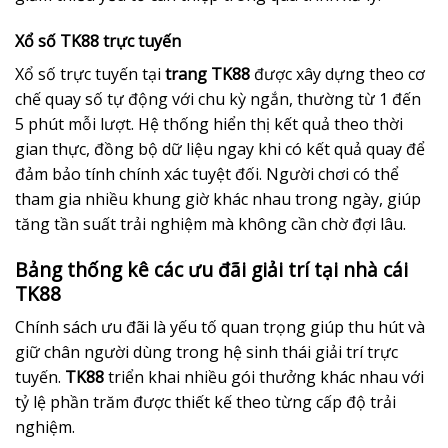
Xổ số TK88 trực tuyến
Xổ số trực tuyến tại
trang
TK88
được xây dựng theo cơ
chế quay số tự động với chu kỳ ngắn, thường từ 1 đến
5 phút mỗi lượt. Hệ thống hiển thị kết quả theo thời
gian thực, đồng bộ dữ liệu ngay khi có kết quả quay để
đảm bảo tính chính xác tuyệt đối. Người chơi có thể
tham gia nhiều khung giờ khác nhau trong ngày, giúp
tăng tần suất trải nghiệm mà không cần chờ đợi lâu.
Bảng thống kê các ưu đãi giải trí tại nhà cái
TK88
Chính sách ưu đãi là yếu tố quan trọng giúp thu hút và
giữ chân người dùng trong hệ sinh thái giải trí trực
tuyến.
TK88
triển khai nhiều gói thưởng khác nhau với
tỷ lệ phần trăm được thiết kế theo từng cấp độ trải
nghiệm.