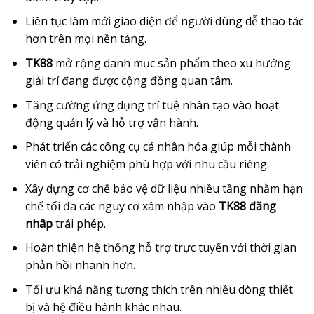
Liên tục làm mới giao diện để người dùng dễ thao tác
hơn trên mọi nền tảng.
TK88
mở rộng danh mục sản phẩm theo xu hướng
giải trí đang được cộng đồng quan tâm.
Tăng cường ứng dụng trí tuệ nhân tạo vào hoạt
động quản lý và hỗ trợ vận hành.
Phát triển các công cụ cá nhân hóa giúp mỗi thành
viên có trải nghiệm phù hợp với nhu cầu riêng.
Xây dựng cơ chế bảo vệ dữ liệu nhiều tầng nhằm hạn
chế tối đa các nguy cơ xâm nhập vào
TK88 đăng
nhâp
trái phép.
Hoàn thiện hệ thống hỗ trợ trực tuyến với thời gian
phản hồi nhanh hơn.
Tối ưu khả năng tương thích trên nhiều dòng thiết
bị và hệ điều hành khác nhau.