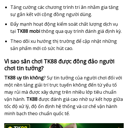
Tăng cường các chương trình tri ân nhằm gia tăng
sự gắn kết với cộng đồng người dùng.
Đẩy mạnh hoạt động kiểm soát chất lượng dịch vụ
tại
TK88 mobi
thông qua quy trình đánh giá định kỳ.
Theo dõi xu hướng thị trường để cập nhật những
sản phẩm mới có sức hút cao.
Vì sao sân chơi TK88 được đông đảo người
chơi tin tưởng?
TK88 uy tín không
? Sự tin tưởng của người chơi đối với
một nền tảng giải trí trực tuyến không đến từ yếu tố
may rủi mà được xây dựng trên nhiều lớp tiêu chuẩn
vận hành.
TK88
được đánh giá cao nhờ sự kết hợp giữa
tốc độ xử lý, độ ổn định hệ thống và cơ chế vận hành
minh bạch theo chuẩn quốc tế.