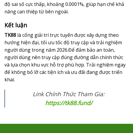
độ sai số cực thấp, khoảng 0.0001%, giúp hạn chế khả
năng can thiệp từ bên ngoài.
Kết luận
TK88
là cổng giải trí trực tuyến được xây dựng theo
hướng hiện đại, tối ưu tốc độ truy cập và trải nghiệm
người dùng trong năm 2026.Để đảm bảo an toàn,
người dùng nên truy cập đúng đường dẫn chính thức
và lựa chọn khu vực hỗ trợ phù hợp. Trải nghiệm ngay
để không bỏ lỡ các tiện ích và ưu đãi đang được triển
khai.
Link Chính Thức Tham Gia:
https://tk88.fund/