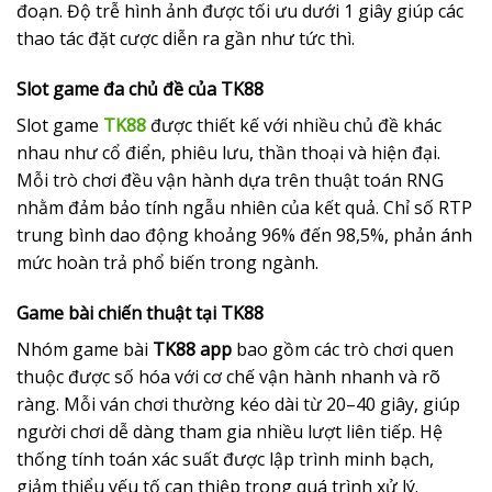
đoạn. Độ trễ hình ảnh được tối ưu dưới 1 giây giúp các
thao tác đặt cược diễn ra gần như tức thì.
Slot game đa chủ đề của TK88
Slot game
TK88
được thiết kế với nhiều chủ đề khác
nhau như cổ điển, phiêu lưu, thần thoại và hiện đại.
Mỗi trò chơi đều vận hành dựa trên thuật toán RNG
nhằm đảm bảo tính ngẫu nhiên của kết quả. Chỉ số RTP
trung bình dao động khoảng 96% đến 98,5%, phản ánh
mức hoàn trả phổ biến trong ngành.
Game bài chiến thuật tại TK88
Nhóm game bài
TK88 app
bao gồm các trò chơi quen
thuộc được số hóa với cơ chế vận hành nhanh và rõ
ràng. Mỗi ván chơi thường kéo dài từ 20–40 giây, giúp
người chơi dễ dàng tham gia nhiều lượt liên tiếp. Hệ
thống tính toán xác suất được lập trình minh bạch,
giảm thiểu yếu tố can thiệp trong quá trình xử lý.