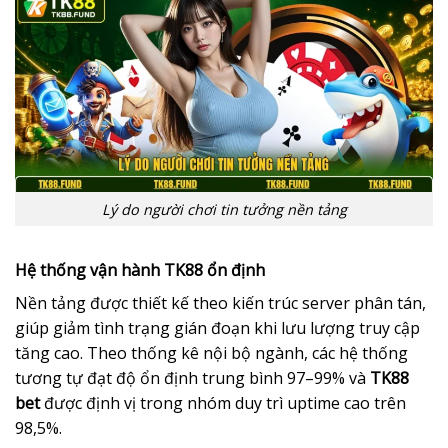
Lý do người chơi tin tưởng nền tảng
Hệ thống vận hành TK88 ổn định
Nền tảng được thiết kế theo kiến trúc server phân tán,
giúp giảm tình trạng gián đoạn khi lưu lượng truy cập
tăng cao. Theo thống kê nội bộ ngành, các hệ thống
tương tự đạt độ ổn định trung bình 97–99% và
TK88
bet
được định vị trong nhóm duy trì uptime cao trên
98,5%.